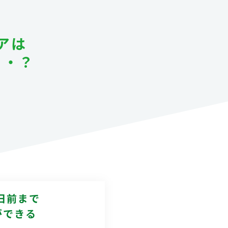
アは
・・？
、
日前まで
ができる