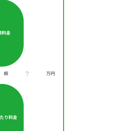
額料金
 額
万円
たり料金