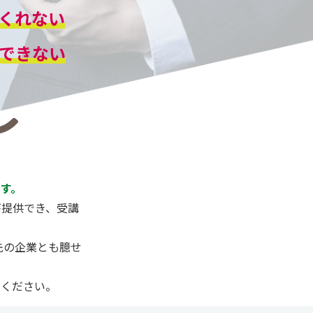
くれない
できない
す。
が提供でき、受講
先の企業とも臆せ
しください。