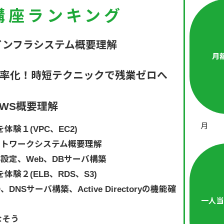
講座ランキング
インフラシステム概要理解
月
効率化！時短テクニックで残業ゼロへ
AWS概要理解
月
体験１(VPC、EC2)
ットワークシステム概要理解
OS設定、Web、DBサーバ構築
体験２(ELB、RDS、S3)
DNSサーバ構築、Active Directoryの機能確
一人当
なそう