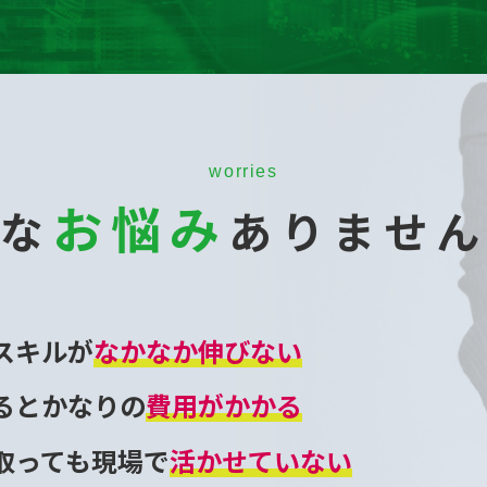
worries
お悩み
な
ありませ
スキルが
なかなか伸びない
るとかなりの
費用がかかる
取っても現場で
活かせていない