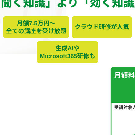
「聞く知識」より「
効く
知識
月額7.5万円～
クラウド研修が人気
全ての講座を受け放題
生成AIや
Microsoft365研修も
月額料
受講対象